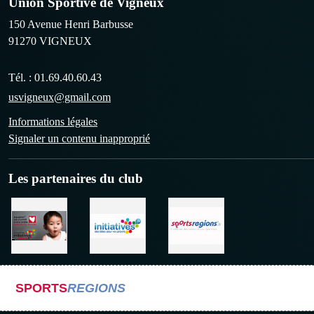
Union Sportive de Vigneux
150 Avenue Henri Barbusse
91270
VIGNEUX
Tél. :
01.69.40.60.43
usvigneux@gmail.com
Informations légales
Signaler un contenu inapproprié
Les partenaires du club
SPORTS
REGIONS