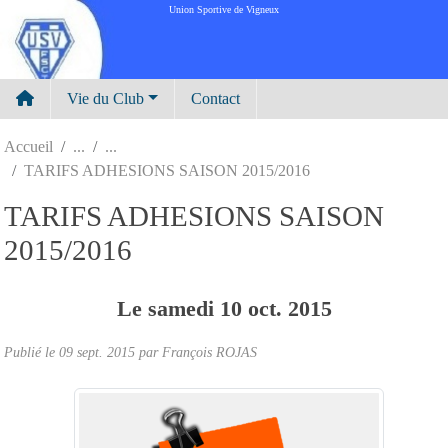
Panneau de gestion des cookies
Union Sportive de Vigneux
Vie du Club
Contact
Accueil
TARIFS ADHESIONS SAISON 2015/2016
TARIFS ADHESIONS SAISON
2015/2016
Le
samedi
10
oct.
2015
Publié le
09 sept. 2015
par
François ROJAS