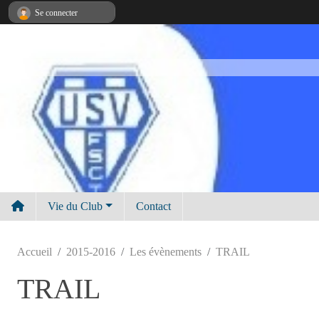
Panneau de gestion des cookies
Se connecter
Vie du Club
Contact
Accueil
2015-2016
Les évènements
TRAIL
TRAIL