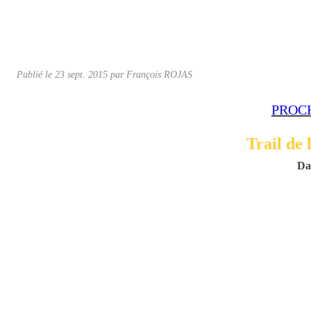
Publié le
23 sept. 2015
par
François ROJAS
PROC
Trail de 
St-Philbert sur Orne, Dima
SSt-Philbert sur Or
Da