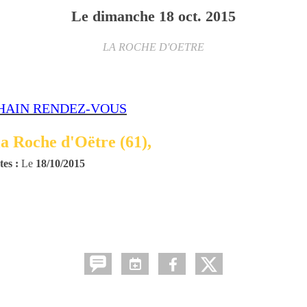
Le
dimanche
18
oct.
2015
LA ROCHE D'OETRE
HAIN RENDEZ-VOUS
la Roche d'Oëtre (61),
ne, Dimanche 18 octobre 2015t-Philbert su
tes :
Le
18/10/2015