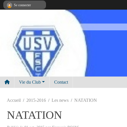
Panneau de gestion des cookies
Se connecter
Vie du Club
Contact
Accueil
2015-2016
Les news
NATATION
NATATION