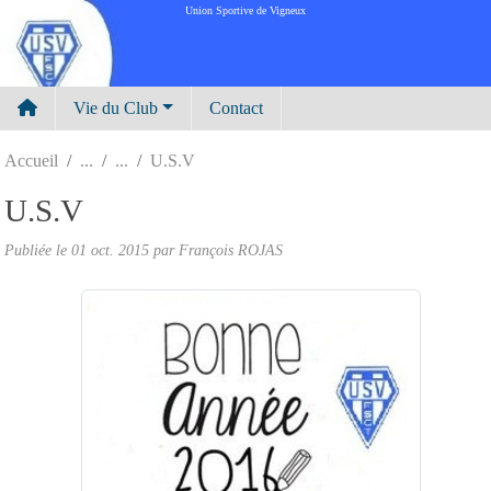
Panneau de gestion des cookies
Union Sportive de Vigneux
Vie du Club
Contact
Accueil
U.S.V
U.S.V
Publiée le
01 oct. 2015
par
François ROJAS