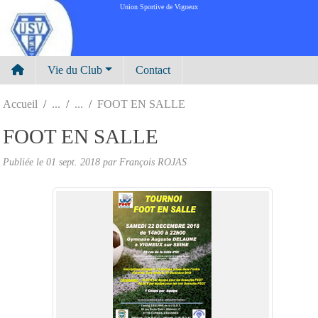
Panneau de gestion des cookies
Union Sportive de Vigneux
Vie du Club
Contact
Accueil
FOOT EN SALLE
FOOT EN SALLE
Publiée le
01 sept. 2018
par
François ROJAS