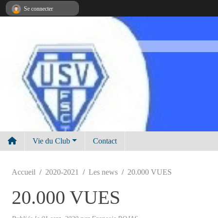
Panneau de gestion des cookies
Se connecter
Vie du Club
Contact
Accueil
2020-2021
Les news
20.000 VUES
20.000 VUES