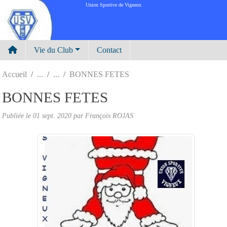
Panneau de gestion des cookies
Union Sportive de Vigneux
Vie du Club
Contact
Accueil
BONNES FETES
BONNES FETES
Publiée le
01 sept. 2020
par
François ROJAS