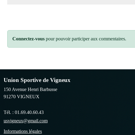
Connectez-vous
pour pouvoir participer aux commentaires.
Union Sportive de Vigneux
150 Avenue Henri Barbusse
91270
VIGNEUX
Tél. :
01.69.40.60.43
usvigneux@gmail.com
Informations légales