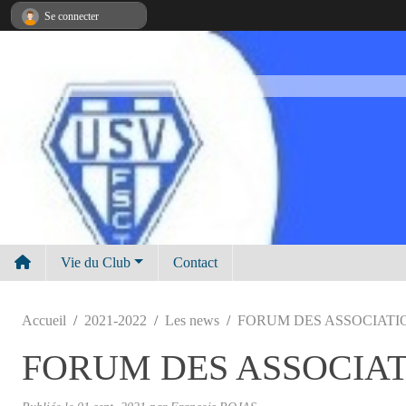
Panneau de gestion des cookies
Se connecter
Vie du Club
Contact
Accueil
2021-2022
Les news
FORUM DES ASSOCIATIO
FORUM DES ASSOCIAT