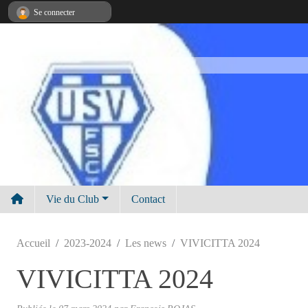
Panneau de gestion des cookies
Se connecter
Vie du Club
Contact
Accueil
2023-2024
Les news
VIVICITTA 2024
VIVICITTA 2024