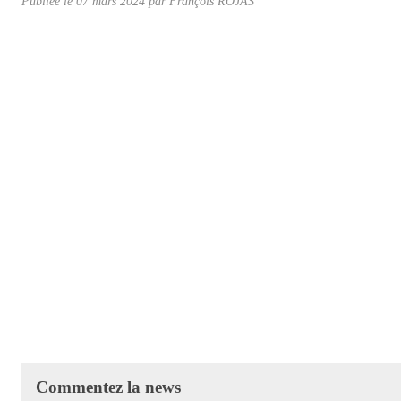
Publiée le
07 mars 2024
par
François ROJAS
Commentez la news