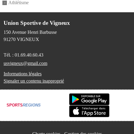
Athlétisme
Union Sportive de Vigneux
150 Avenue Henri Barbusse
91270
VIGNEUX
Tél. :
01.69.40.60.43
usvigneux@gmail.com
Informations légales
Signaler un contenu inapproprié
SPORTS
REGIONS
Charte cookies
Gestion des cookies