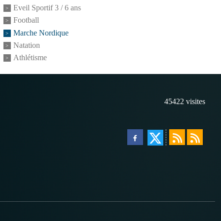
Eveil Sportif 3 / 6 ans
Football
Marche Nordique
Natation
Athlétisme
45422
visites