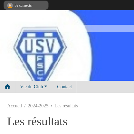
Panneau de gestion des cookies
Se connecter
Vie du Club
Contact
Accueil
2024-2025
Les résultats
Les résultats