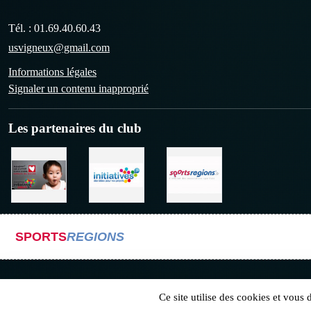
Tél. :
01.69.40.60.43
usvigneux@gmail.com
Informations légales
Signaler un contenu inapproprié
Les partenaires du club
SPORTS
REGIONS
Ce site utilise des cookies et vous