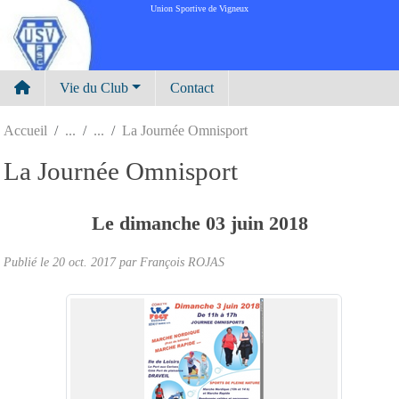
Panneau de gestion des cookies
Union Sportive de Vigneux
Vie du Club
Contact
Accueil
La Journée Omnisport
La Journée Omnisport
Le
dimanche
03
juin
2018
Publié le
20 oct. 2017
par
François ROJAS