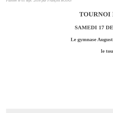
Publiée le
01 sept. 2016
par
François ROJAS
TOURNOI 
SAMEDI 17 D
Le gymnase August
le to