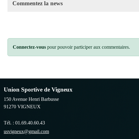
Commentez la news
Connectez-vous
pour pouvoir participer aux commentaires.
Union Sportive de Vigneux
150 Avenue Henri Barbusse
91270
VIGNEUX
Tél. :
01.69.40.60.43
usvigneux@gmail.com