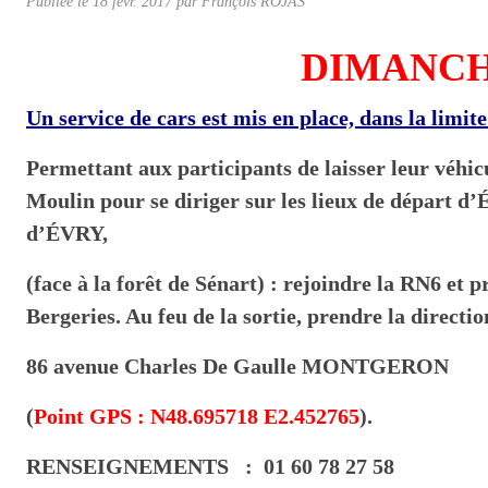
Publiée le
18 févr. 2017
par
François ROJAS
DIMANCH
Un service de cars est mis en place,
dans la limit
Permettant aux participants de laisser leur véh
Moulin pour se diriger sur les lieux de
départ d
d’ÉVRY,
(face à la forêt de Sénart) : rejoindre la
RN6 et p
Bergeries. Au feu de la sortie,
prendre la direct
86 avenue Charles De Gaulle MONTGERON
(
Point GPS :
N
48.695718
E
2.452765
).
RENSEIGNEMENTS : 01 60 78 27 58