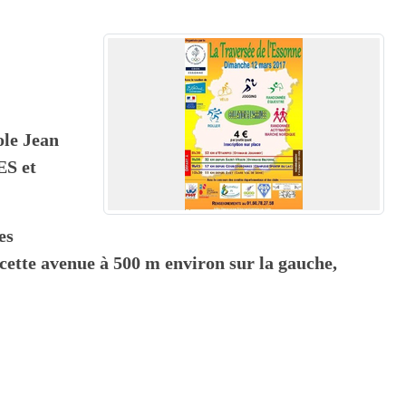
ole Jean
S et
es
cette avenue à 500 m
environ sur la gauche,