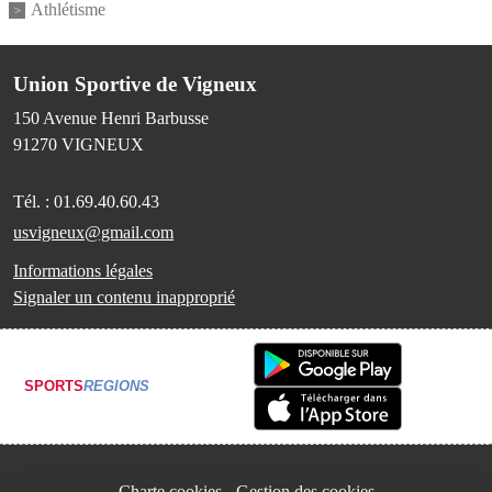
Athlétisme
Union Sportive de Vigneux
150 Avenue Henri Barbusse
91270
VIGNEUX
Tél. :
01.69.40.60.43
usvigneux@gmail.com
Informations légales
Signaler un contenu inapproprié
SPORTS
REGIONS
Charte cookies
Gestion des cookies