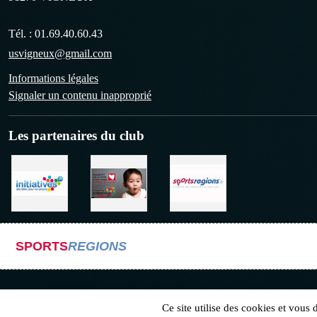
Tél. :
01.69.40.60.43
usvigneux@gmail.com
Informations légales
Signaler un contenu inapproprié
Les partenaires du club
SPORTS
REGIONS
Ce site utilise des cookies et vous