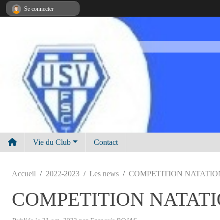
Panneau de gestion des cookies
Se connecter
Vie du Club
Contact
Accueil
2022-2023
Les news
COMPETITION NATATIO
COMPETITION NATAT