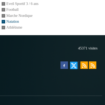
Eveil Sportif 3 / 6 ans
Football
Marche Nordique
Natation
Athlétisme
45371
visites