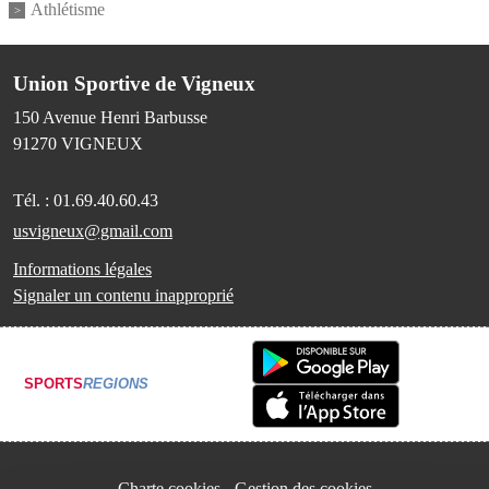
Athlétisme
Union Sportive de Vigneux
150 Avenue Henri Barbusse
91270
VIGNEUX
Tél. :
01.69.40.60.43
usvigneux@gmail.com
Informations légales
Signaler un contenu inapproprié
SPORTS
REGIONS
Charte cookies
Gestion des cookies