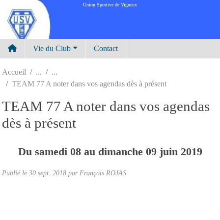
Panneau de gestion des cookies
Union Sportive de Vigneux
Vie du Club
Contact
Accueil
TEAM 77 A noter dans vos agendas dès à présent
TEAM 77 A noter dans vos agendas
dès à présent
Du
samedi
08
au
dimanche
09
juin
2019
Publié le
30 sept. 2018
par
François ROJAS