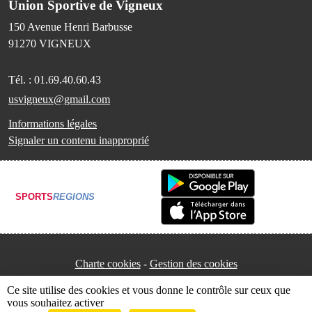
Union Sportive de Vigneux
150 Avenue Henri Barbusse
91270
VIGNEUX
Tél. :
01.69.40.60.43
usvigneux@gmail.com
Informations légales
Signaler un contenu inapproprié
SPORTS
REGIONS
Charte cookies
Gestion des cookies
Ce site utilise des cookies et vous donne le contrôle sur ceux que
vous souhaitez activer