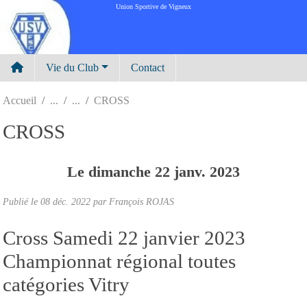
Panneau de gestion des cookies
Union Sportive de Vigneux
Vie du Club
Contact
Accueil
CROSS
CROSS
Le
dimanche
22
janv.
2023
Publié le
08 déc. 2022
par
François ROJAS
Cross Samedi 22 janvier 2023
Championnat régional toutes
catégories Vitry