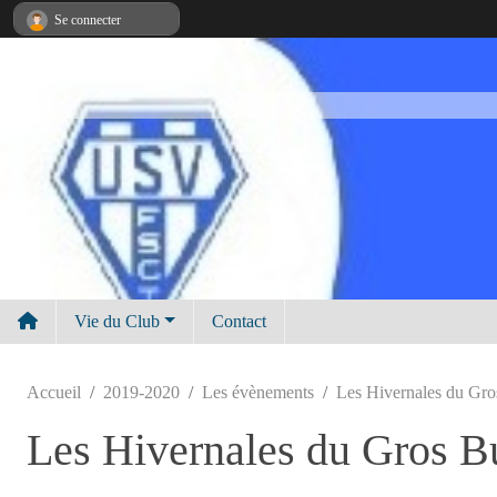
Panneau de gestion des cookies
Se connecter
Vie du Club
Contact
Accueil
2019-2020
Les évènements
Les Hivernales du Gro
Les Hivernales du Gros B